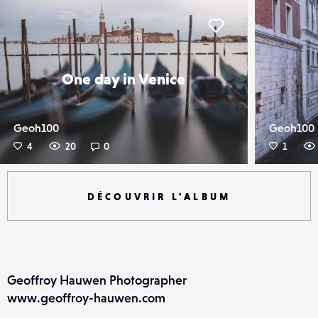
er
Liker
One day in Venice
Geoh100
Geoh100
4
20
0
1
DÉCOUVRIR L'ALBUM
Geoffroy Hauwen Photographer
www.geoffroy-hauwen.com