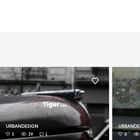
er
Liker
Tiger ...
URBANDESIGN
URBANDE
3
29
1
0