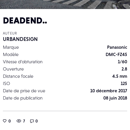
DEADEND..
AUTEUR
URBANDESIGN
Marque
Panasonic
Modèle
DMC-FZ45
Vitesse d’obturation
1/60
Ouverture
2.8
Distance focale
4.5 mm
ISO
125
Date de prise de vue
10 décembre 2017
Date de publication
08 juin 2018
0
7
0