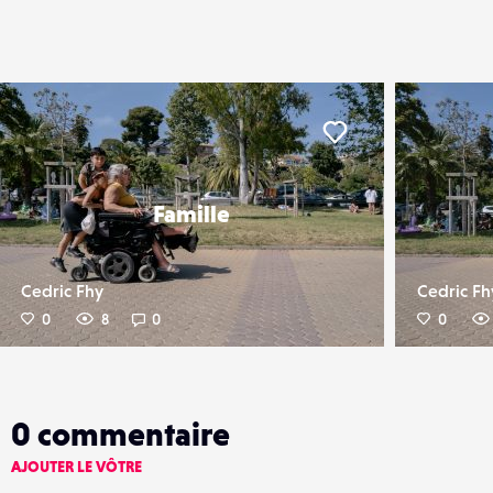
er
Liker
Famille
Cedric Fhy
Cedric Fh
0
8
0
0
0
commentaire
AJOUTER LE VÔTRE