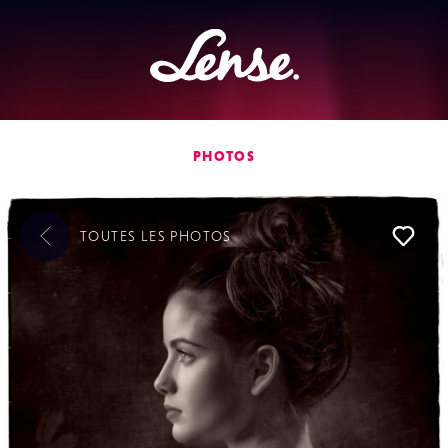
Lense
PHOTOS
TOUTES LES
PHOTOS
L