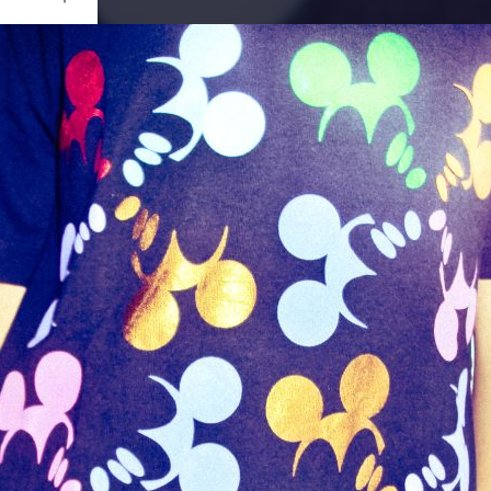
Ouvrir
/
Fermer
SONY
C-W180
1/40
3.1
6.2 mm
100
let 2011
re 2011