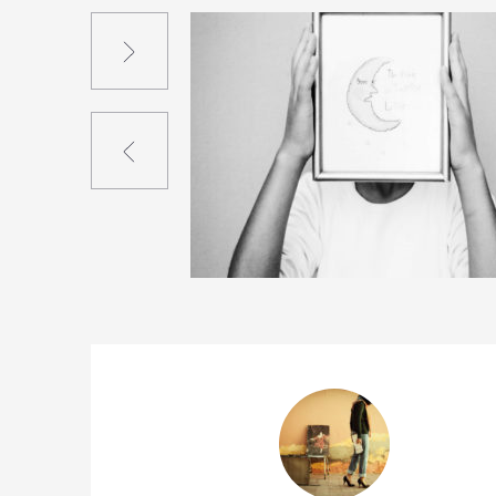
Suivant
Précédent
1
4
0