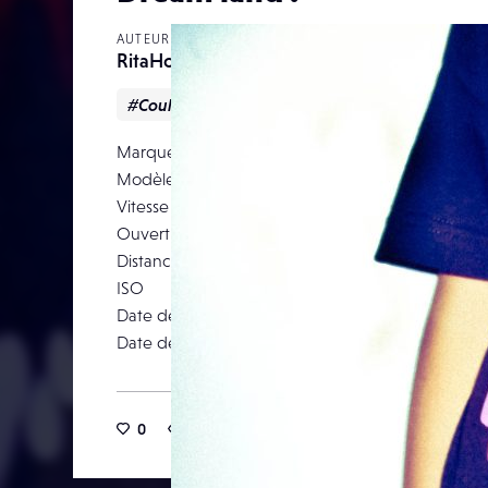
AUTEUR
RitaHou
#Couleur
#Graphique
#Portrait
Marque
Modèle
DS
Vitesse d’obturation
Ouverture
Distance focale
ISO
Date de prise de vue
04 juil
Date de publication
20 novemb
0
6
0