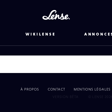
Lense
WIKILENSE
ANNONCE
À PROPOS
CONTACT
MENTIONS LÉGALES
EYE
VERSION BÊTA
© LENSE 202