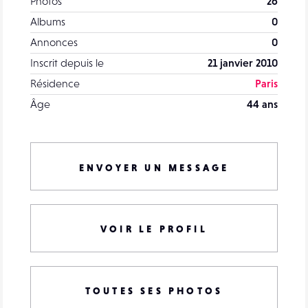
Photos
26
Albums
0
Annonces
0
Inscrit depuis le
21 janvier 2010
Résidence
Paris
Âge
44 ans
ENVOYER UN MESSAGE
VOIR LE PROFIL
TOUTES SES PHOTOS