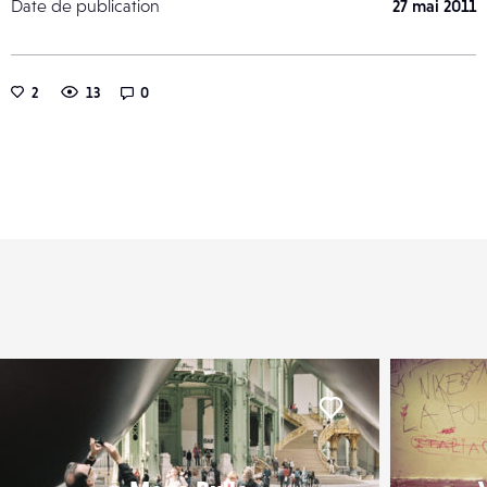
Date de publication
27 mai 2011
2
13
0
er
Liker