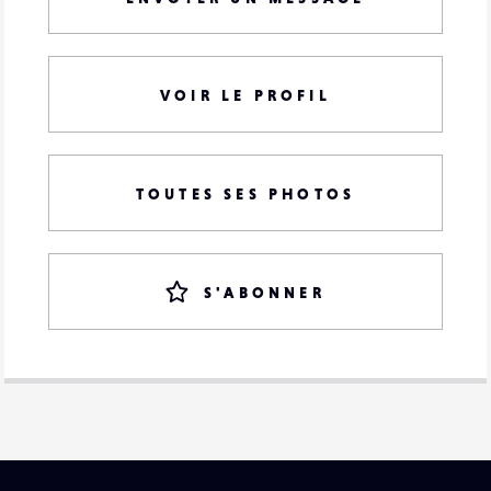
VOIR LE PROFIL
TOUTES SES PHOTOS
S'ABONNER