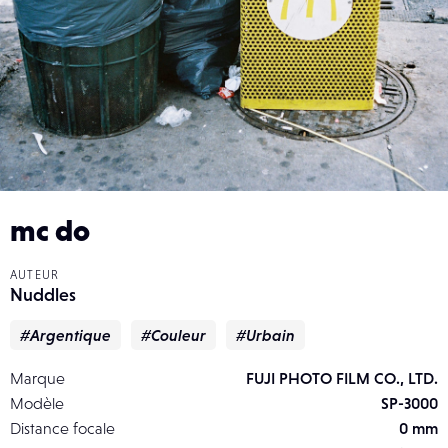
mc do
AUTEUR
Nuddles
#Argentique
#Couleur
#Urbain
Marque
FUJI PHOTO FILM CO., LTD.
Modèle
SP-3000
Distance focale
0 mm