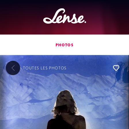
Lense
PHOTOS
TOUTES LES
PHOTOS
L