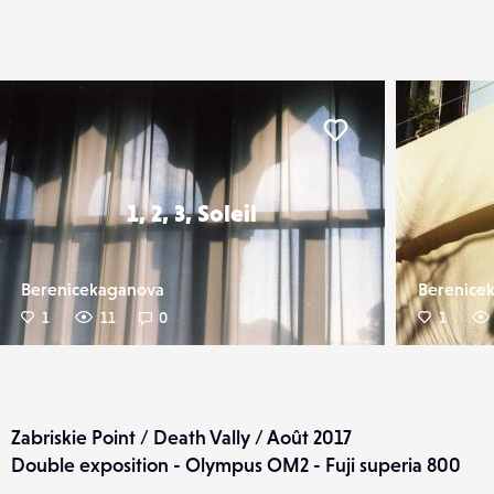
er
Liker
1, 2, 3, Soleil
Berenicekaganova
Berenice
1
11
0
1
Zabriskie Point / Death Vally / Août 2017
Double exposition - Olympus OM2 - Fuji superia 800