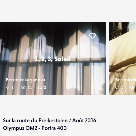
er
Liker
1, 2, 3, Soleil
Berenicekaganova
Berenice
1
11
0
1
Sur la route du Preikestolen / Août 2016
Olympus OM2 - Portra 400