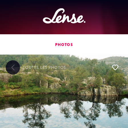
Lense
PHOTOS
TOUTES LES
PHOTOS
L