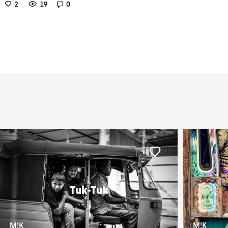
2
19
0
er
Liker
Tuk-Tuk
M!K
M!K