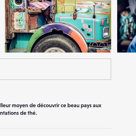
3
1
22
0
illeur moyen de découvrir ce beau pays aux
ntations de thé.