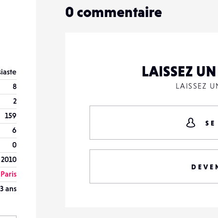
0
commentaire
LAISSEZ U
iaste
LAISSEZ 
8
2
159
SE
6
0
 2010
DEVE
Paris
3 ans