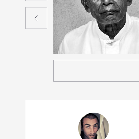
Précédent
2
19
0