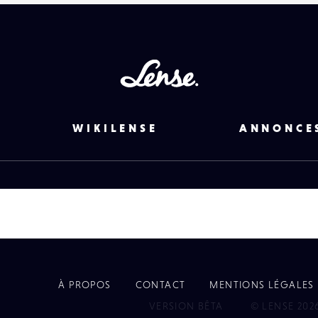
Lense
WIKILENSE
ANNONCE
À PROPOS
CONTACT
MENTIONS LÉGALES
EYE
VERSION BÊTA
© LENSE 202