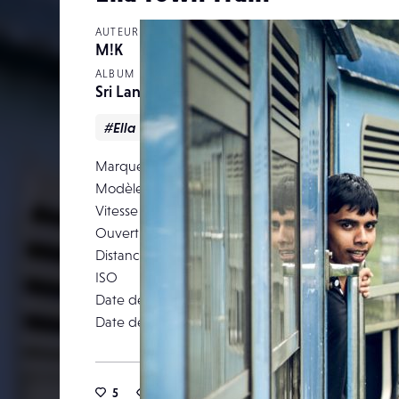
AUTEUR
M!K
ALBUM
Sri Lanka
#Ella
#portrai
#train
#Voyage
Marque
Modèle
Canon EOS 5D M
Vitesse d’obturation
Ouverture
Distance focale
ISO
Date de prise de vue
05 décemb
Date de publication
10 janv
5
16
0