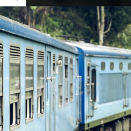
Ouvrir
/
Fermer
Canon
ark III
1/400
f/4
70 mm
320
re 2015
ier 2019