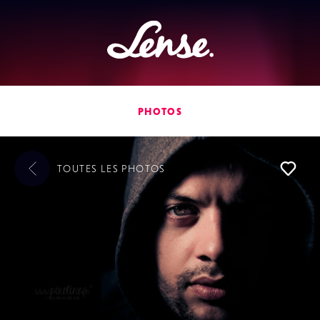
Lense
PHOTOS
TOUTES LES
PHOTOS
L