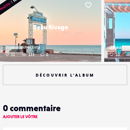
er
Liker
Beau Rivage
Joseantoinecosta
Joseantoi
11
125
0
10
DÉCOUVRIR L'ALBUM
0
commentaire
AJOUTER LE VÔTRE