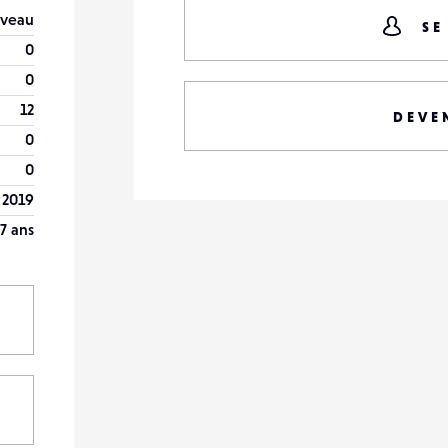
veau
SE
0
0
12
DEVE
0
0
 2019
7 ans