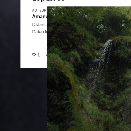
AUTEUR
Amandine08
Distance focale
Date de publication
11 févr
1
12
0