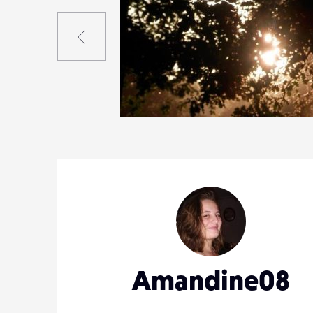
Précédent
3
16
0
Amandine08