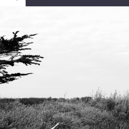
Ouvrir
/
Fermer
0 mm
re 2019