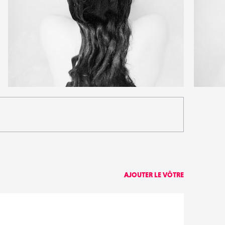
16
5
56
0
AJOUTER LE VÔTRE