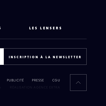
S
LES LENSERS
INSCRIPTION À LA NEWSLETTER
PUBLICITÉ
PRESSE
CGU
RETOUR
6
RÉALISATION AGENCE EXTRA
EN
HAUT
DE