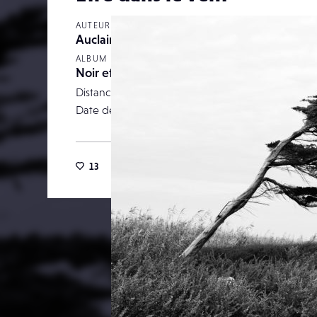
AUTEUR
Auclairde
ALBUM
Noir et Blanc
Distance focale
Date de publication
17 décemb
13
62
0