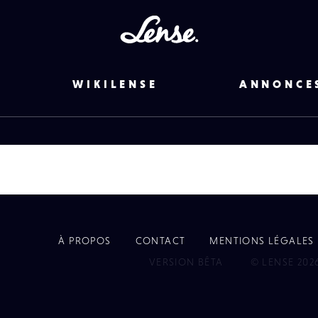
Lense
WIKILENSE
ANNONCE
À PROPOS
CONTACT
MENTIONS LÉGALES
EYE
VERSION BÊTA
© LENSE 202