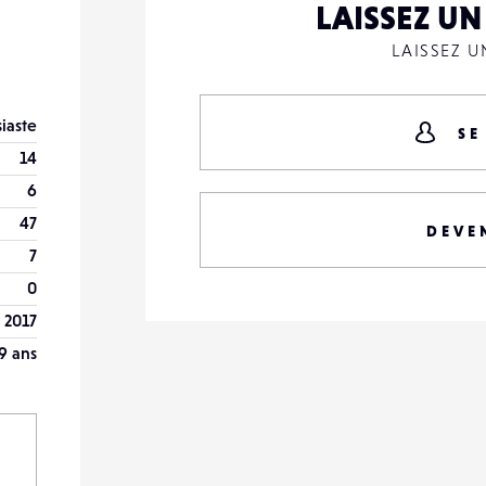
LAISSEZ U
LAISSEZ 
iaste
SE
14
6
47
DEVE
7
0
 2017
9 ans