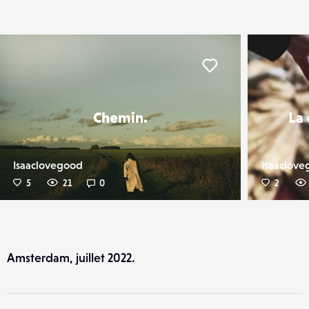
er
Liker
Chemin.
La
Isaaclovegood
Isaaclov
5
21
0
2
Amsterdam, juillet 2022.