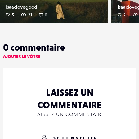
Isaaclovegood
Isaaclov
5
21
0
2
0
commentaire
AJOUTER LE VÔTRE
LAISSEZ UN
COMMENTAIRE
LAISSEZ UN COMMENTAIRE
SE CONNECTER