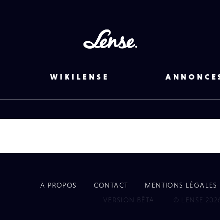
Lense
WIKILENSE
ANNONCE
À PROPOS
CONTACT
MENTIONS LÉGALES
EYE
VERSION BÊTA
© LENSE 202