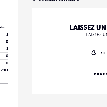
LAISSEZ U
teur
1
LAISSEZ 
0
1
SE
0
0
 2011
DEVE