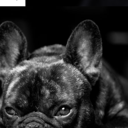
Ouvrir
/
Fermer
Canon
OS 50D
1/100
1.8
50 mm
100
ût 2011
ût 2011