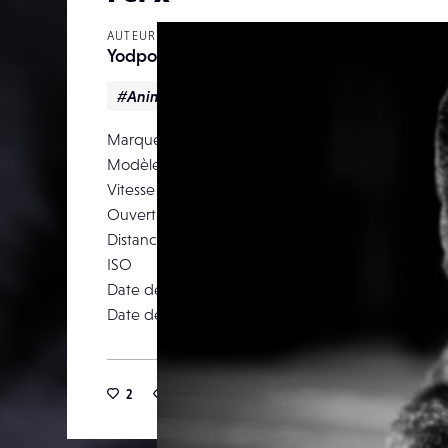
AUTEUR
Yodpoil
#Animalier
#Noir & blanc
#Portrait
Marque
Modèle
Canon E
Vitesse d’obturation
Ouverture
Distance focale
ISO
Date de prise de vue
05 ao
Date de publication
10 ao
2
12
0