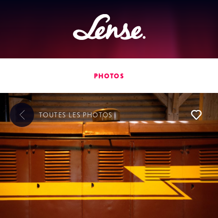
Lense
PHOTOS
TOUTES LES
PHOTOS
L