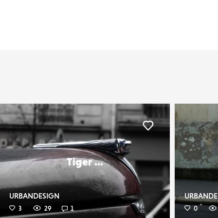
er
Liker
Tiger ...
URBANDESIGN
URBANDE
3
29
1
0