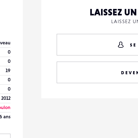
LAISSEZ U
LAISSEZ 
veau
SE
0
0
19
DEVE
0
0
 2012
oulon
6 ans