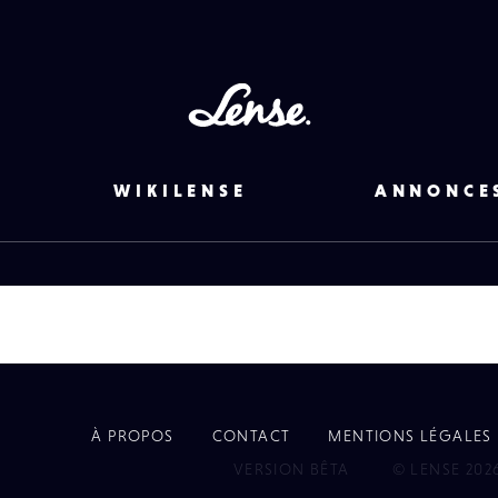
Lense
WIKILENSE
ANNONCE
À PROPOS
CONTACT
MENTIONS LÉGALES
EYE
VERSION BÊTA
© LENSE 202