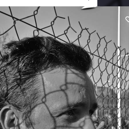
Ouvrir
/
Fermer
anc
#Portrait
#Urbain
le
0 mm
ication
05 janvier 2012
0