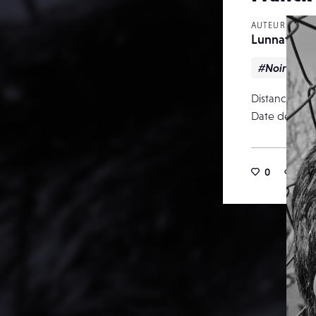
AUTEUR
Lunnatick
#Noir & bl
Distance foca
Date de publ
0
9