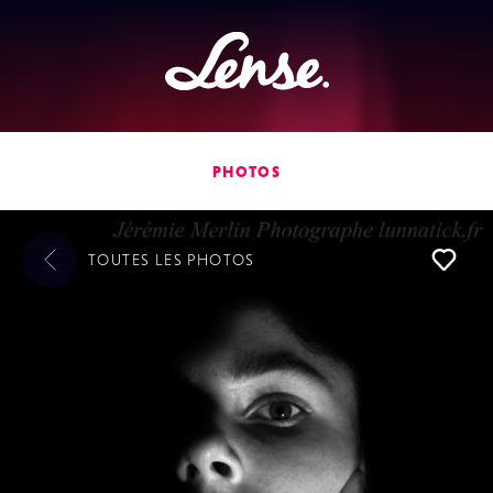
Lense
PHOTOS
TOUTES LES
PHOTOS
L