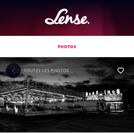
Lense
PHOTOS
TOUTES LES
PHOTOS
L