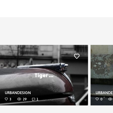
er
Liker
Tiger ...
URBANDESIGN
URBANDE
3
29
1
0