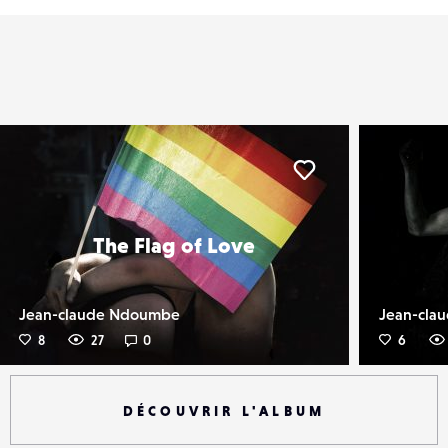
er
Liker
The Flag of Love
Jean-claude Ndoumbe
Jean-cla
8
27
0
6
DÉCOUVRIR L'ALBUM