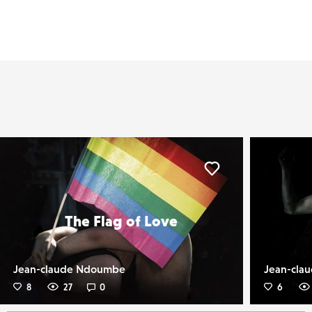
er
Liker
The Flag of Love
Jean-claude Ndoumbe
Jean-cla
8
27
0
6