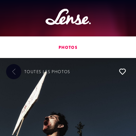
Lense
PHOTOS
TOUTES LES
PHOTOS
L