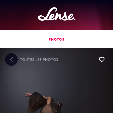
Lense
PHOTOS
TOUTES LES
PHOTOS
L