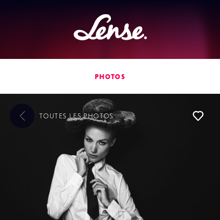
Lense
PHOTOS
TOUTES LES
PHOTOS
L