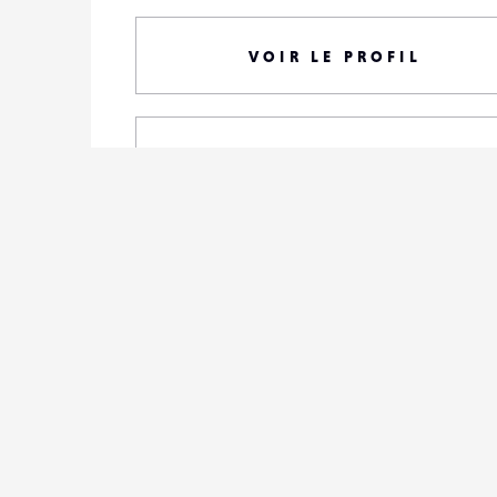
VOIR LE PROFIL
TOUTES SES PHOTOS
S'ABONNER