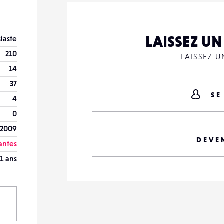
LAISSEZ U
iaste
210
LAISSEZ 
14
37
SE
4
0
 2009
DEVE
antes
1 ans