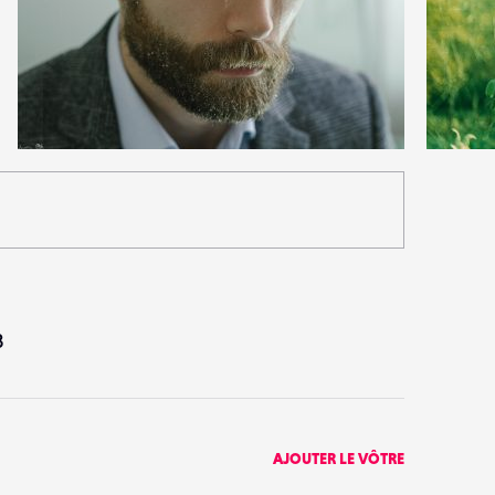
0
3
20
0
8
AJOUTER LE VÔTRE