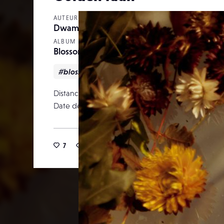
AUTEUR
Dwam
ALBUM
Blossom Boys
#blossom
#flowers
#golden
Distance focale
Date de publication
10 janv
7
49
0