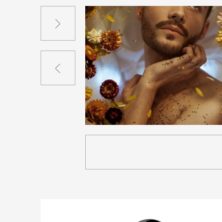
Suivant
Précédent
7
49
0