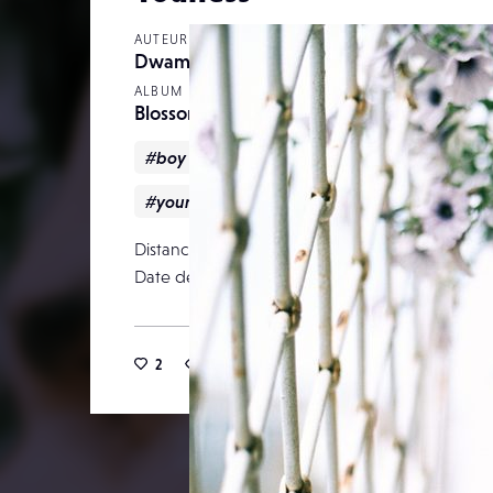
AUTEUR
Dwam
ALBUM
Blossom Boys
#boy
#Dwam
#masculinity
#Tatt
#youness
Distance focale
Date de publication
08 ja
2
27
0