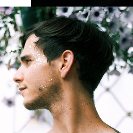
Ouvrir
/
Fermer
oo
0 mm
nvier 2019