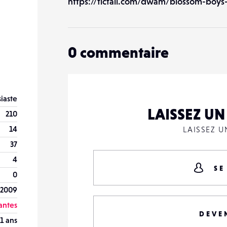
https://tictail.com/dwam/blossom-boys-
0
commentaire
iaste
LAISSEZ U
210
14
LAISSEZ 
37
4
SE
0
 2009
antes
DEVE
1 ans