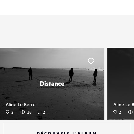
er
Liker
Distance
Aline Le Berre
Aline Le 
2
18
2
2
DÉCOUVRIR L'ALBUM