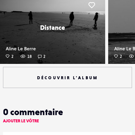
er
Liker
Distance
Aline Le Berre
Aline Le 
2
18
2
2
DÉCOUVRIR L'ALBUM
0
commentaire
AJOUTER LE VÔTRE