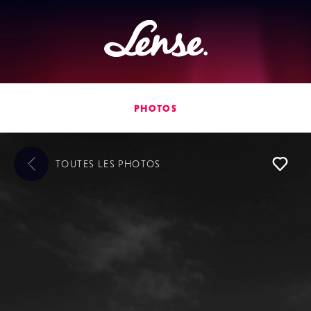
Lense
PHOTOS
TOUTES LES
PHOTOS
L