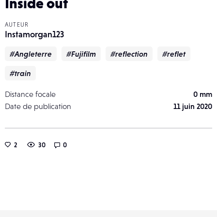
Inside out
AUTEUR
Instamorgan123
#Angleterre
#Fujifilm
#reflection
#reflet
#train
Distance focale
0 mm
Date de publication
11 juin 2020
2
30
0