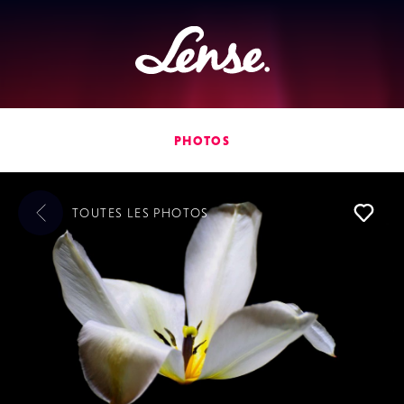
Lense
PHOTOS
TOUTES LES
PHOTOS
L