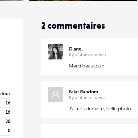
20
0
2
commentaires
Diane.
Il y a 14 ans et 4 mois
Merci beaucoup!
Fake Random
teur
Il y a 14 ans et 4 mois
16
J’aime la lumière, belle photo.
16
30
0