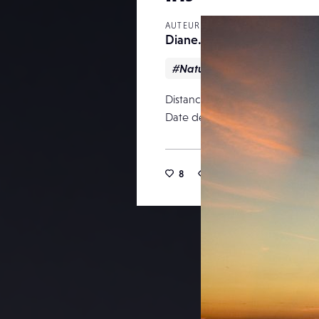
AUTEUR
Diane.
#Nature
Distance focale
Date de publication
8
6
2