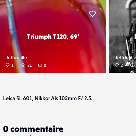
er
Liker
Triumph T120, 69'
Jeffdelille
Jeffdelill
1
21
0
2
Leica SL 601, Nikkor Ais 105mm F/ 2.5.
0
commentaire