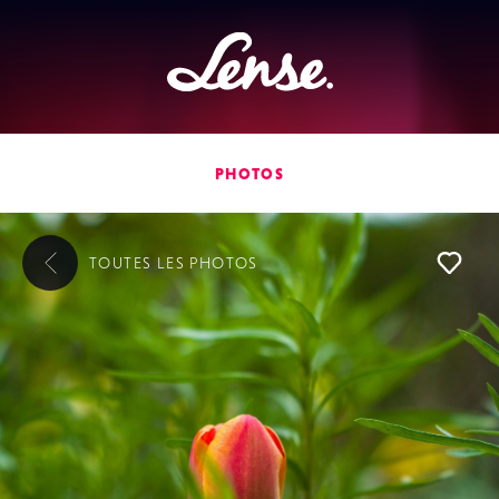
Lense
PHOTOS
TOUTES LES
PHOTOS
L