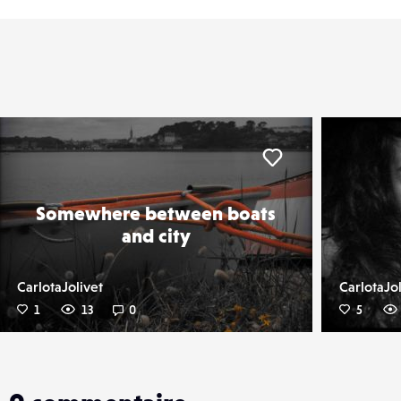
er
Liker
Somewhere between boats
and city
CarlotaJolivet
CarlotaJol
1
13
0
5