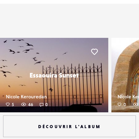
er
Liker
Essaouira Sunset
Nicole Kerouredan
Nicole K
5
46
0
0
DÉCOUVRIR L'ALBUM