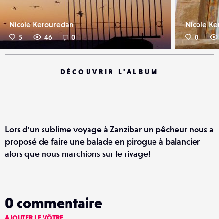
Nicole Kerouredan
Nicole K
5
46
0
0
DÉCOUVRIR L'ALBUM
Lors d'un sublime voyage à Zanzibar un pêcheur nous a
proposé de faire une balade en pirogue à balancier
alors que nous marchions sur le rivage!
0
commentaire
AJOUTER LE VÔTRE