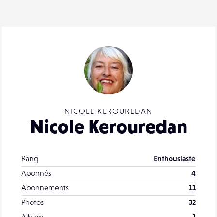
NICOLE KEROUREDAN
Nicole Kerouredan
Rang
Enthousiaste
Abonnés
4
Abonnements
11
Photos
32
Album
1