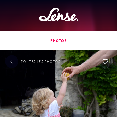
Lense
PHOTOS
TOUTES LES
PHOTOS
L