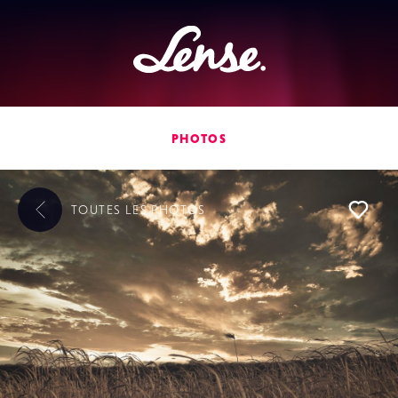
Lense
PHOTOS
TOUTES LES
PHOTOS
L