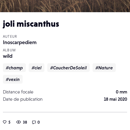
joli miscanthus
AUTEUR
Inoscarpediem
ALBUM
wild
#champ
#ciel
#CoucherDeSoleil
#Nature
#vexin
Distance focale
0 mm
Date de publication
18 mai 2020
5
38
0