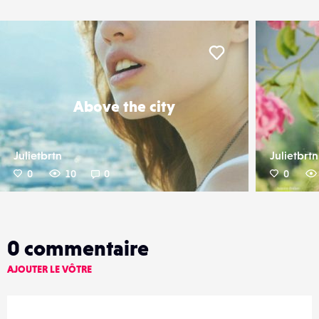
er
Liker
Above the city
Julietbrtn
Julietbrtn
0
10
0
0
0
commentaire
AJOUTER LE VÔTRE