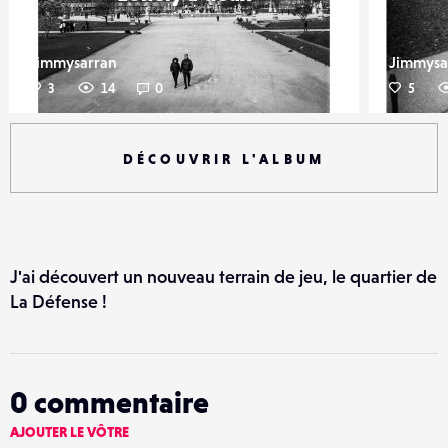
Jimmysarran
Jimmysa
3
14
0
5
DÉCOUVRIR L'ALBUM
J'ai découvert un nouveau terrain de jeu, le quartier de
La Défense !
0
commentaire
AJOUTER LE VÔTRE