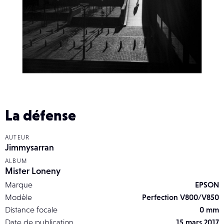
La défense
AUTEUR
Jimmysarran
ALBUM
Mister Loneny
Marque
EPSON
Modèle
Perfection V800/V850
Distance focale
0 mm
Date de publication
15 mars 2017