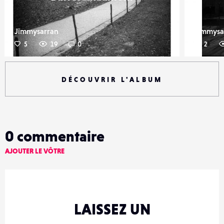
Jimmysarran
Jimmysa
5
19
0
2
DÉCOUVRIR L'ALBUM
0
commentaire
AJOUTER LE VÔTRE
LAISSEZ UN