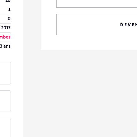
10
1
0
DEVE
 2017
mbes
3 ans