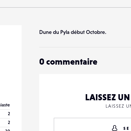
Dune du Pyla début Octobre.
0
commentaire
LAISSEZ U
iaste
LAISSEZ 
2
2
SE