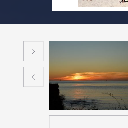
Suivant
Précédent
1
37
0