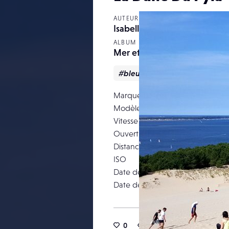
AUTEUR
Isabelleollivier
ALBUM
Mer et Océan
#bleu
#dunes
#mer
Marque
Modèle
Vitesse d’obturation
Ouverture
Distance focale
ISO
Date de prise de vue
Date de publication
0
18
0