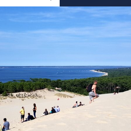
Ouvrir
/
Fermer
#océan
#soleil
samsung
SM-G925F
1/2500
1.9
4.3 mm
8000
04 octobre 2016
14 novembre 2017