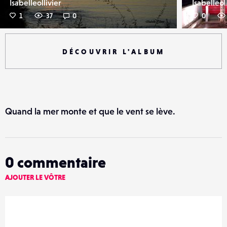
Isabelleollivier
Isabelleol
1
37
0
0
DÉCOUVRIR L'ALBUM
Quand la mer monte et que le vent se lève.
0
commentaire
AJOUTER LE VÔTRE