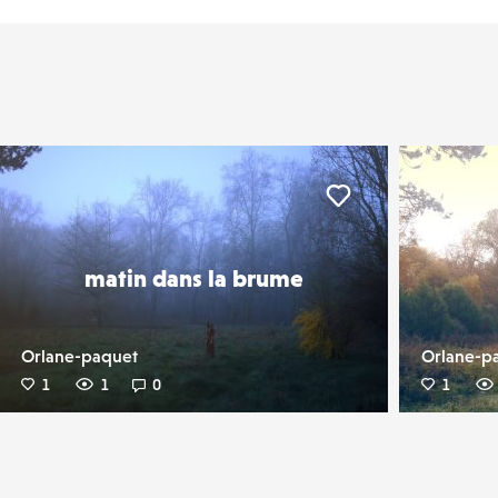
er
Liker
matin dans la brume
Orlane-paquet
Orlane-p
1
1
0
1