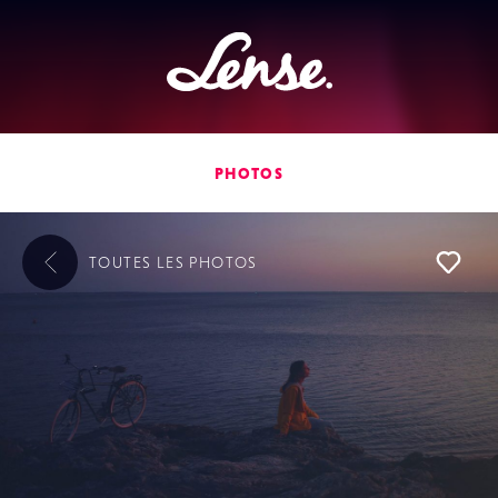
Lense
PHOTOS
TOUTES LES
PHOTOS
L