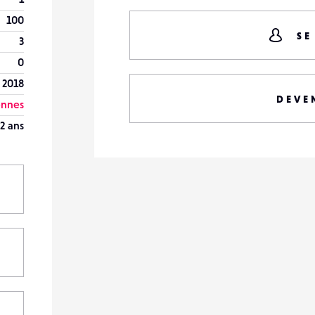
100
SE
3
0
 2018
DEVE
nnes
2 ans