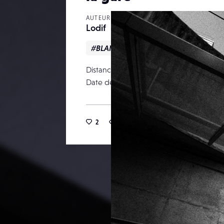
AUTEUR
Lodif
#BLANC
#et
#NOIR
#OMB
Distance focale
Date de publication
2
2
17
0