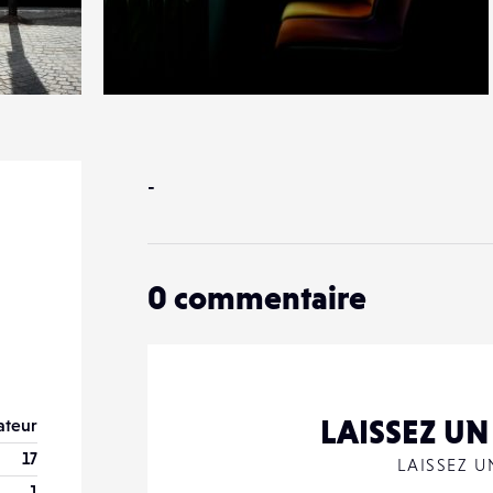
1
10
0
-
0
commentaire
LAISSEZ U
teur
17
LAISSEZ 
1