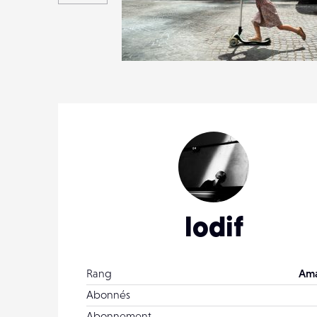
2
12
0
lodif
Rang
Ama
Abonnés
Abonnement