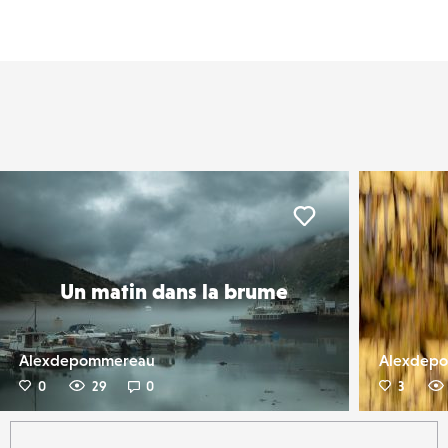
er
Liker
Un matin dans la brume
Alexdepommereau
Alexdep
0
29
0
3