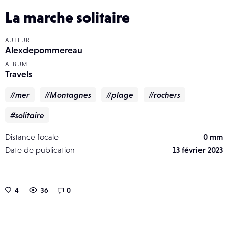
La marche solitaire
AUTEUR
Alexdepommereau
ALBUM
Travels
#mer
#Montagnes
#plage
#rochers
#solitaire
Distance focale
0 mm
Date de publication
13 février 2023
4
36
0