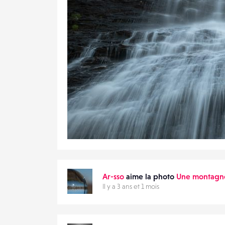
0
28
0
Ar-sso
aime la photo
Une montagne 
Il y a 3 ans et 1 mois