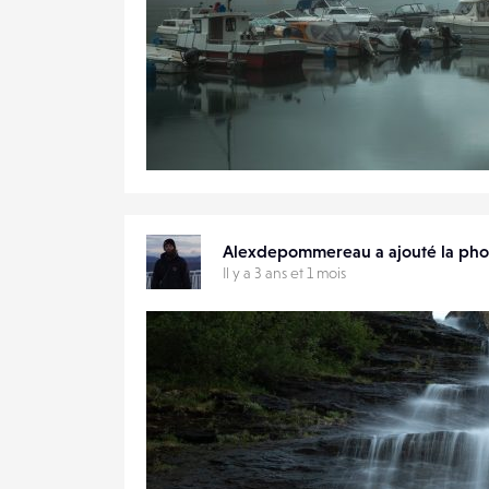
0
29
0
Alexdepommereau a ajouté la ph
Il y a 3 ans et 1 mois