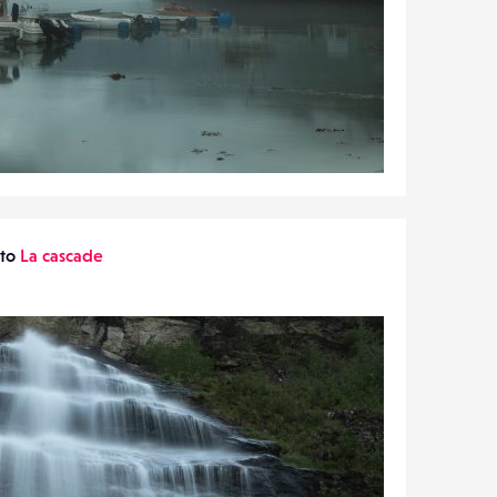
oto
La cascade