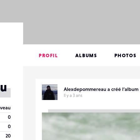
PROFIL
ALBUMS
PHOTOS
u
Alexdepommereau a créé l’album
Il y a 3 ans
veau
0
0
20