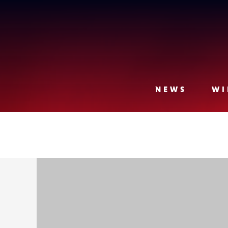
Lense
NEWS
WI