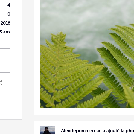
4
0
n 2018
5 ans
PARTAGER
VOTRE
DESTINATAIRE
VOTRE
Alexdepommereau a ajouté la ph
DESTINATAIRE