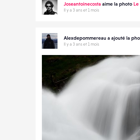
Joseantoinecosta
aime la photo
Le 
Il y a 3 ans et 1 mois
Alexdepommereau a ajouté la ph
Il y a 3 ans et 1 mois