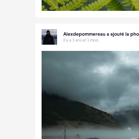
0
21
0
Alexdepommereau a ajouté la ph
Il y a 3 ans et 1 mois