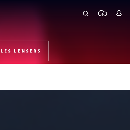
Recherche
Téléchar
S
une phot
c
LES LENSERS