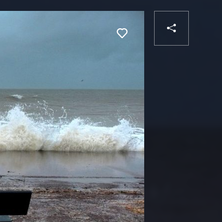
PARTA
Liker
VOTRE
DESTIN
VOT
DEST
VOTRE
EMAIL
VOT
EMA