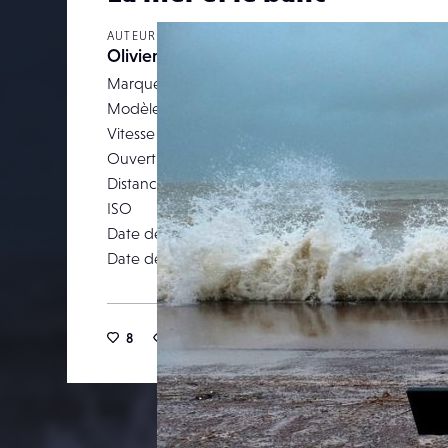
AUTEUR
Olivier14
Marque
F
Modèle
Vitesse d’obturation
Ouverture
Distance focale
ISO
Date de prise de vue
04 janvi
Date de publication
28 m
8
28
0